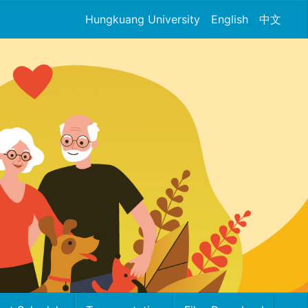
Hungkuang University
English
中文