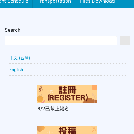
ant Schedule
Transportation
Files Download
Search
中文 (台灣)
English
6/2已截止報名