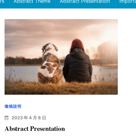
rs
Abstract Theme
Abstract Presentation
Import
徵稿說明
2023 年 4 月 8 日
Abstract Presentation